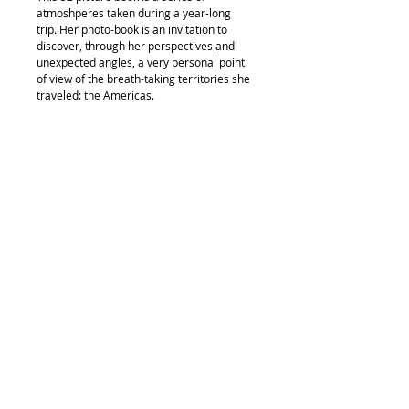
atmoshperes taken during a year-long 
trip. Her photo-book is an invitation to 
discover, through her perspectives and 
unexpected angles, a very personal point 
of view of the breath-taking territories she 
traveled: the Americas.
spécifications
Publication : 23/02/2016
Language : FR/EN
ISBN : 9781326592363
Pages : 64
Dimensions : Carré/Square (8.5 x 
8.5 in / 216 x 216 mm)
©MargauxVallet I ©
http://margauxvallet.wix.com/goingwest
I Tous droits réservés
2025
I MARGAUX VALLET EIRL I Siret :
889 060 729 00015
I Est. 2020
I
Mentions
légales
I
Contact
© MARGAUX VALLET, PHOTOGRAPHE OCCITANIE, PHOTOGRAPHE PYRENEES, TOULOUSE I
ARIEGE I AUDE, PHOTOGRAPHE BAROUDEUSE, PORTRAIT, PAYSAGE, BELLE DEMEURE,