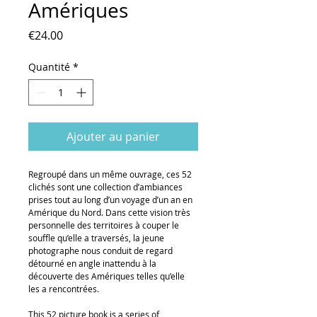
Amériques
Prix
€24.00
Quantité
*
Ajouter au panier
Regroupé dans un même ouvrage, ces 52 
clichés sont une collection d’ambiances 
prises tout au long d’un voyage d’un an en 
Amérique du Nord. Dans cette vision très 
personnelle des territoires à couper le 
souffle qu’elle a traversés, la jeune 
photographe nous conduit de regard 
détourné en angle inattendu à la 
découverte des Amériques telles qu’elle 
les a rencontrées.
This 52 picture book is a series of 