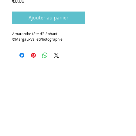
Prix
€0.00
Ajouter au panier
Amaranthe tête d'éléphant
©MargauxValletPhotographie
©MargauxVallet I ©
http://margauxvallet.wix.com/goingwest
I Tous droits réservés
2025
I MARGAUX VALLET EIRL I Siret :
889 060 729 00015
I Est. 2020
I
Mentions
légales
I
Contact
© MARGAUX VALLET, PHOTOGRAPHE OCCITANIE, PHOTOGRAPHE PYRENEES, TOULOUSE I
ARIEGE I AUDE, PHOTOGRAPHE BAROUDEUSE, PORTRAIT, PAYSAGE, BELLE DEMEURE,
ARCHITECTURE, ENTREPRISE, STUDIO, LIFE & ADVENTURE, LIFESTYLE, PROJET52,
PUBLICATION LULU.COM AMERIQUES I AOTEROA,